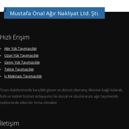
Mustafa Önal Ağır Nakliyat Ltd. Şti.
Hızlı Erişim
Ağır Yük Taşımacılığı
Uzun Yük Taşımacılığı
Geniş Yük Taşımacılığı
Tekne Taşımacılığı
İş Makinası Taşımacılığı
Ticari ilişkilerimizde karşılıklı güven ve dürüst davranış ilkesine bağlı kalarak,
hızlı ve kaliteli hizmet anlayışımız ile ulusal ve uluslararası ağır taşımacılık
sektöründe etkin bir firma olmaktır.
İletişim